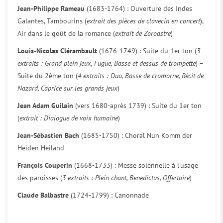
Jean-Philippe Rameau
(1683-1764) : Ouverture des Indes
Galantes, Tambourins (
extrait des pièces de clavecin en concert
),
Air dans le goût de la romance (
extrait de Zoroastre
)
Louis-Nicolas Clérambault
(1676-1749) : Suite du 1er ton (
3
extraits : Grand plein jeux, Fugue, Basse et dessus de trompette
) –
Suite du 2ème ton (
4 extraits : Duo, Basse de cromorne, Récit de
Nazard, Caprice sur les grands jeux
)
Jean Adam Guilain
(vers 1680-après 1739) : Suite du 1er ton
(
extrait : Dialogue de voix humaine
)
Jean-Sébastien Bach
(1685-1750) : Choral Nun Komm der
Heiden Heiland
François Couperin
(1668-1733) : Messe solennelle à l’usage
des paroisses (
3 extraits : Plein chant, Benedictus, Offertoire
)
Claude Balbastre
(1724-1799) : Canonnade