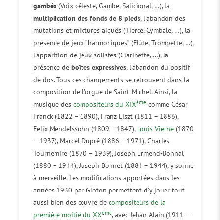
gambés
(Voix céleste, Gambe, Salicional, …), la
multiplication des fonds de 8 pieds
, l’abandon des
mutations et mixtures aiguës (Tierce, Cymbale, …), la
présence de jeux “harmoniques” (Flûte, Trompette, …),
l’apparition de jeux solistes (Clarinette, …), la
présence de
boîtes expressives
, l’abandon du positif
de dos. Tous ces changements se retrouvent dans la
composition de l’orgue de Saint-Michel. Ainsi, la
ème
musique des
compositeurs du XIX
comme César
Franck (1822 – 1890), Franz Liszt (1811 – 1886),
Felix Mendelssohn (1809 – 1847),
Louis Vierne
(1870
– 1937), Marcel Dupré (1886 – 1971), Charles
Tournemire (1870 – 1939), Joseph Ermend-Bonnal
(1880 – 1944), Joseph Bonnet (1884 – 1944), y sonne
à merveille. Les modifications apportées dans les
années 1930 par Gloton permettent d’y jouer tout
aussi bien des œuvre de
compositeurs de la
ème
première moitié du XX
, avec Jehan Alain (1911 –