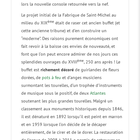
lors la nouvelle console retournée vers la nef.
Le projet initial de la Fabrique de Saint-Michel au
ème
milieu du XIX
était de raser cet ancien buffet (et
cette ancienne tribune) et d’en construire un
“moderne”. Des raisons purement économiques ont
fait revoir à la baisse ces envies de nouveauté, et
font que l’on peut encore admirer de nos jours ces
ème
splendides ouvrages du XVIII
, 250 ans après ! Le
buffet est
richement décoré
de guirlandes de fleurs
dorées, de
pots à feu
et d’anges musiciens
surmontant les tourelles, d’un trophée d’instruments
de musique sous le positif, de deux
Atlantes
soutenant les plus grandes tourelles. Malgré un
classement aux monuments historiques depuis 1846,
il est dénaturé en 1892 lorsqu’il est peint en marron
et en 1959 lorsque l’on décide de le décaper
entièrement, de le cirer et de le dorer. La restauration