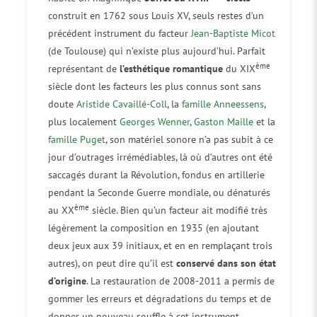
construit en 1762 sous Louis XV, seuls restes d’un
précédent instrument du facteur
Jean-Baptiste Micot
(de Toulouse) qui n’existe plus aujourd’hui. Parfait
ème
représentant de
l’esthétique romantique
du XIX
siècle dont les facteurs les plus connus sont sans
doute
Aristide Cavaillé-Coll
, la
famille Anneessens
,
plus localement
Georges Wenner
,
Gaston Maille
et la
famille Puget
, son matériel sonore n’a pas subit à ce
jour d’outrages irrémédiables, là où d’autres ont été
saccagés durant la Révolution, fondus en artillerie
pendant la Seconde Guerre mondiale, ou dénaturés
ème
au XX
siècle. Bien qu’un facteur ait modifié très
légèrement la composition en 1935 (en ajoutant
deux jeux aux 39 initiaux, et en en remplaçant trois
autres), on peut dire qu’il est
conservé dans son état
d’origine
. La restauration de 2008-2011 a permis de
gommer les erreurs et dégradations du temps et de
donner un nouveau souffle à cet instrument