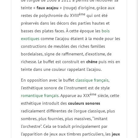
de l’orgue de 2008 à 2011 a permis de retrouver sa
teinte «
faux acajou
» (rouge) d’origine, grâce aux
ème
restes de polychromie du XVIII
qui ont été
préservés dans les décors des parties hautes et
basses des plates faces. À cette époque les
bois
exotiques
comme l’acajou étaient à la mode pour les
constructions de meubles des riches familles
bordelaises, signe de raffinement, d’exotisme, de
richesse. Le buffet est construit en
chêne
puis mis en
teinte dans une couleur rappelant l’acajou.
En opposition avec le buffet
classique français
,
l’esthétique sonore de l’instrument est de style
ème
romantique français
. Apparue au XIX
siècle, cette
esthétique introduit des
couleurs sonores
radicalement différentes de l’orgue classique, plus
sombres, plus fournies, plus massives, “imitant
l’orchestre”. Cela se traduit principalement par
l’apparition de jeux aux timbres particuliers, les
jeux