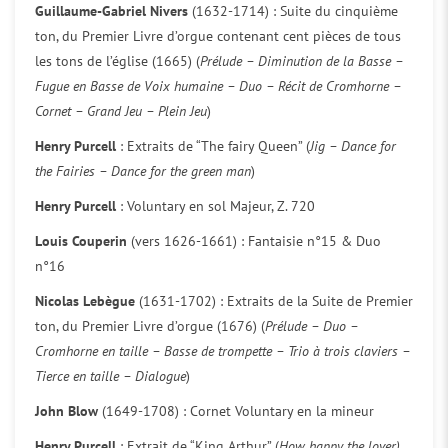
Guillaume-Gabriel Nivers
(1632-1714) : Suite du cinquième
ton, du Premier Livre d’orgue contenant cent pièces de tous
les tons de l’église (1665) (
Prélude – Diminution de la Basse –
Fugue en Basse de Voix humaine – Duo – Récit de Cromhorne –
Cornet – Grand Jeu – Plein Jeu
)
Henry Purcell
: Extraits de “The fairy Queen” (
Jig – Dance for
the Fairies – Dance for the green man
)
Henry Purcell
: Voluntary en sol Majeur, Z. 720
Louis Couperin
(vers 1626-1661) : Fantaisie n°15 & Duo
n°16
Nicolas Lebègue
(1631-1702) : Extraits de la Suite de Premier
ton, du Premier Livre d’orgue (1676) (
Prélude – Duo –
Cromhorne en taille – Basse de trompette – Trio à trois claviers –
Tierce en taille – Dialogue
)
John Blow
(1649-1708) : Cornet Voluntary en la mineur
Henry Purcell
: Extrait de “King Arthur” (
How happy the lover)