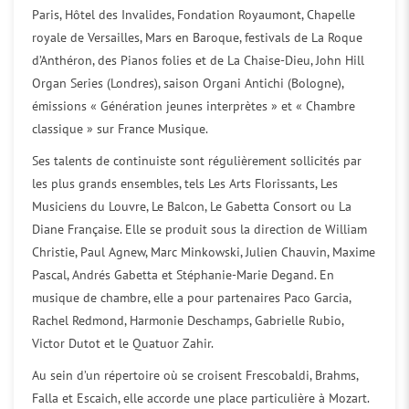
Paris, Hôtel des Invalides, Fondation Royaumont, Chapelle
royale de Versailles, Mars en Baroque, festivals de La Roque
d’Anthéron, des Pianos folies et de La Chaise-Dieu, John Hill
Organ Series (Londres), saison Organi Antichi (Bologne),
émissions « Génération jeunes interprètes » et « Chambre
classique » sur France Musique.
Ses talents de continuiste sont régulièrement sollicités par
les plus grands ensembles, tels Les Arts Florissants, Les
Musiciens du Louvre, Le Balcon, Le Gabetta Consort ou La
Diane Française. Elle se produit sous la direction de William
Christie, Paul Agnew, Marc Minkowski, Julien Chauvin, Maxime
Pascal, Andrés Gabetta et Stéphanie-Marie Degand. En
musique de chambre, elle a pour partenaires Paco Garcia,
Rachel Redmond, Harmonie Deschamps, Gabrielle Rubio,
Victor Dutot et le Quatuor Zahir.
Au sein d’un répertoire où se croisent Frescobaldi, Brahms,
Falla et Escaich, elle accorde une place particulière à Mozart.