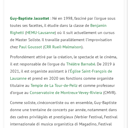
Guy-Baptiste Jaccottet
: Né en 1998, fasciné par l’orgue sous
toutes ses facettes, il étudie dans la classe de
Benjamin
Righetti
(
HEMU-Lausanne
) où il suit actuellement un cursus
de Master Soliste. Il travaille parallèlement l’improvisation
chez
Paul Goussot
(
CRR Rueil-Malmaison
).
Profondément attiré par la création, le spectacle et le cinéma,
il est responsable de l’orgue du
Théâtre Barnabé
. De 2019 à
2021, il est organiste assistant à l’
Église Saint-François de
Lausanne
et prend en 2020 ses fonctions comme organiste
titulaire au
Temple de La Tour-de-Peilz
et comme professeur
d’orgue au
Conservatoire de Montreux-Vevey-Riviera
(CMVR).
Comme soliste, cinéconcertiste ou en ensemble, Guy-Baptiste
donne une trentaine de concerts par année, notamment dans
des cadres privilégiés et prestigieux (Verbier Festival, Festival
internazionale di musica organistica di Magadino, Festival