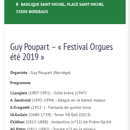
BASILIQUE SAINT MICHEL, PLACE SAINT MICHEL
33800 BORDEAUX
Guy Poupart – « Festival Orgues
été 2019 »
Organiste
: Guy Poupart (Norvège)
Programme
J.Langlais
(1907-1991) : Suite brève (1947)
A. Sandvold
(1895-1994) : Adagio en ré bémol majeur
G.Krogseth
(1952- ) : Fantasia de quinto tono
JA.Guilain
(1680-1739) : Tonar frå fjell (2013)
CV.Alkan
(1813-1888) : Andantino (n°11) de Prière Op.64
AG.Ritter
(1811-1885) : Sonate n°3 en la mineur