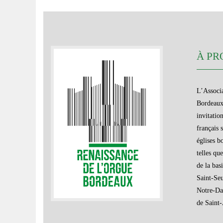
À PR
L’Associa
Bordeaux 
invitatio
français 
églises b
telles qu
de la bas
Saint-Seu
Notre-Da
de Saint-