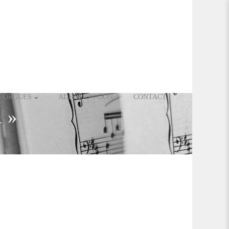
S ORGUES
ADHÉSION-DON
CONTACT
 »