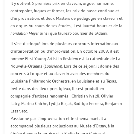
Il y obtient 5 premiers prix en clavecin, orgue, harmonie,
contrepoint, fugues et formes, les prix de basse-continue et
d’improvisation, et deux Masters de pédagogie en clavecin et
en orgue. Au cours de ses études, il est lauréat-boursier de la
Fondation Meyer
ainsi que lauréat-boursier de l’Adami.
Il s’est distingué lors de plusieurs concours internationaux
d’interprétation ou d’improvisation. En octobre 2009, il est
nommé First Young Artist in Residence à la cathédrale de La
Nouvelle-Orléans (
Louisiane
). Lors de ce séjour, il donne des
concerts à l’orgue et au clavecin avec des membres du
Louisiana Philarmonic Orchestra, en Louisiane et au Texas.
Invité dans des lieux prestigieux, il s’est produit en
compagnie d’artistes renommés : Christian Ivaldi, Olivier
Latry, Marina Chiche, Lydija Bizjak, Rodrigo Ferreira, Benjamin
Lazar, etc.
Passionné par l’improvisation et le cinéma muet, il a
accompagné plusieurs projections au Musée d’Orsay, à la
Cinémathèque Française et à Radio France (
Cuirassé