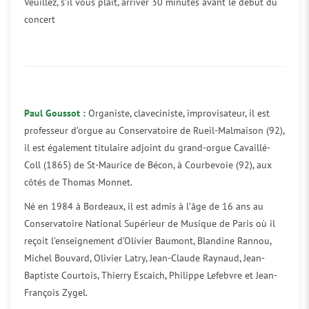
Veuillez, s’il vous plaît, arriver 30 minutes avant le début du
concert
Paul Goussot :
Organiste, claveciniste, improvisateur, il est
professeur d’orgue au Conservatoire de Rueil-Malmaison (92),
il est également titulaire adjoint du grand-orgue Cavaillé-
Coll (1865) de St-Maurice de Bécon, à Courbevoie (92), aux
côtés de Thomas Monnet.
Né en 1984 à Bordeaux, il est admis à l’âge de 16 ans au
Conservatoire National Supérieur de Musique de Paris où il
reçoit l’enseignement d’Olivier Baumont, Blandine Rannou,
Michel Bouvard, Olivier Latry, Jean-Claude Raynaud, Jean-
Baptiste Courtois, Thierry Escaich, Philippe Lefebvre et Jean-
François Zygel.