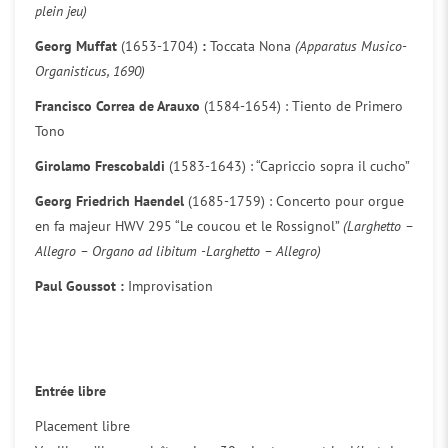
plein jeu)
Georg Muffat
(1653-1704)
:
Toccata Nona
(Apparatus Musico-
Organisticus, 1690)
Francisco Correa de Arauxo
(1584-1654) : Tiento de Primero
Tono
Girolamo Frescobaldi
(1583-1643) : “Capriccio sopra il cucho”
Georg Friedrich Haendel
(1685-1759) : Concerto pour orgue
en fa majeur HWV 295 “Le coucou et le Rossignol”
(Larghetto –
Allegro – Organo ad libitum -Larghetto – Allegro)
Paul Goussot :
Improvisation
Entrée libre
Placement libre