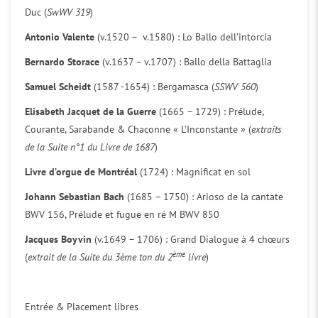
Duc (
SwWV 319
)
Antonio Valente
(v.1520 – v.1580) : Lo Ballo dell’intorcia
Bernardo Storace
(v.1637 – v.1707) : Ballo della Battaglia
Samuel Scheidt
(1587 -1654) : Bergamasca (
SSWV 560
)
Elisabeth Jacquet de la Guerre
(1665 – 1729) : Prélude,
Courante, Sarabande & Chaconne « L’Inconstante » (
extraits
de la Suite n°1 du Livre de 1687
)
Livre d’orgue de Montréal
(1724) : Magnificat en sol
Johann Sebastian Bach
(1685 – 1750) : Arioso de la cantate
BWV 156, Prélude et fugue en ré M BWV 850
Jacques Boyvin
(v.1649 – 1706) : Grand Dialogue à 4 chœurs
ème
(
extrait de la Suite du 3ème ton du 2
livre
)
Entrée & Placement libres